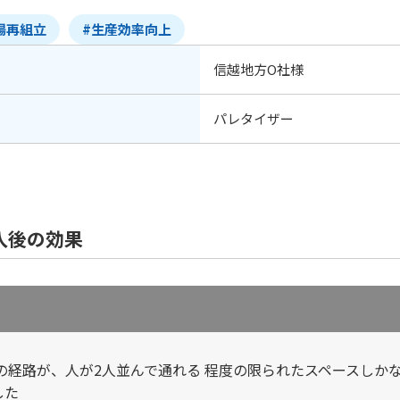
場再組立
#生産効率向上
信越地方O社様
パレタイザー
入後の効果
の経路が、人が2人並んで通れる 程度の限られたスペースしか
した