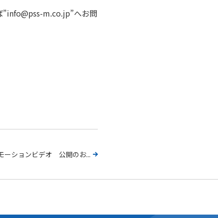
pss-m.co.jp”へお問
モーションビデオ 公開のお...