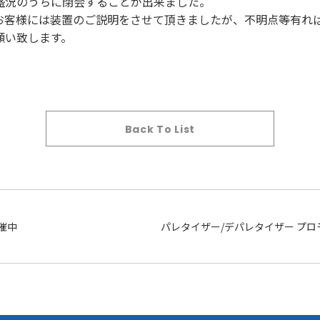
盛況のうちに閉会することが出来ました。
様には装置のご説明をさせて頂きましたが、不明点等有れば”info@
願い致します。
Back To List
催中
パレタイザー/デパレタイザー プロ